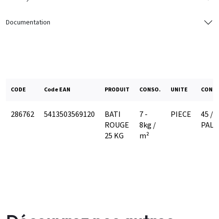
Documentation
CODE
Code EAN
PRODUIT
CONSO.
UNITE
COND.
286762
5413503569120
BATI
7 -
PIECE
45 /
ROUGE
8kg /
PALE
25 KG
m²