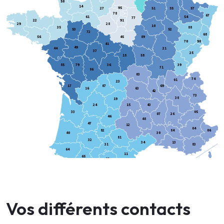
50
14
95
27
51
55
57
78
67
61
54
77
22
91
29
28
10
35
88
53
52
72
68
56
45
89
70
90
41
49
44
21
37
25
18
58
85
79
36
39
71
86
03
74
01
23
17
87
69
16
63
42
73
38
19
24
15
43
33
05
07
26
46
48
47
12
04
82
84
06
40
30
81
32
34
13
31
83
64
11
65
09
66
2B
2A
Vos différents contacts