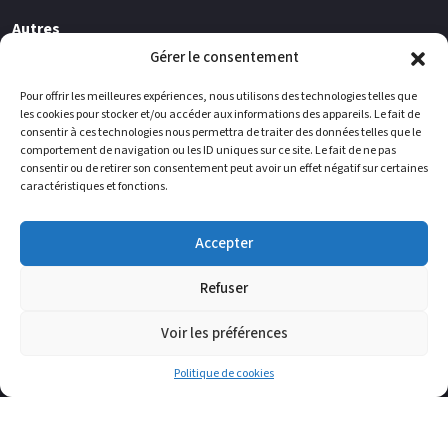
Autres
Gérer le consentement
Société
Contacts
Pour offrir les meilleures expériences, nous utilisons des technologies telles que
les cookies pour stocker et/ou accéder aux informations des appareils. Le fait de
Vous pouvez nous trouver
consentir à ces technologies nous permettra de traiter des données telles que le
comportement de navigation ou les ID uniques sur ce site. Le fait de ne pas
consentir ou de retirer son consentement peut avoir un effet négatif sur certaines
WIELSBEKE
BELGIPS
caractéristiques et fonctions.
Usine de production de carreaux de
Usine de production de plaques de
plâtre - Ooigemstraat 12 - 8710
plâtre - Vaarstraat 60 - 8710
WIELSBEKE (Belgique)
WIELSBEKE (Belgique)
Accepter
ENGIS
LESQUIN
Refuser
Usine de production de poudres -
Bureau administratif - 1 rue des
Parc Industriel 1 - 4480 ENGIS
Bouleaux - 59810 LESQUIN (France)
(Belgique)
Voir les préférences
Politique de cookies
Copyright 2025
Mentions Légales