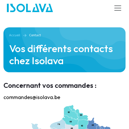
Accueil
Contact
Vos différents contacts
chez Isolava
Concernant vos commandes :
commandes@isolava.be
62
59
80
76
08
02
60