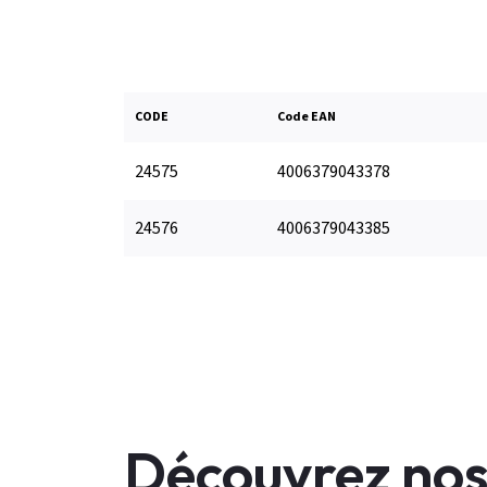
CODE
Code EAN
24575
4006379043378
24576
4006379043385
Découvrez nos