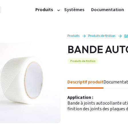
Produits
Systèmes
Documentation
Plaques et cloisons
Doublages
Produits
Produits de finition
B
Profilés métalliques
BANDE AUT
Accessoires plafonds et cloisons
Produits de finition
Produits de finition
Plâtres
Carreaux
Descriptif produit
Documentat
Accessoires carreaux
Plafonds démontables
Application :
Bande à joints autocollante uti
Autres produits
finition des joints des plaques 