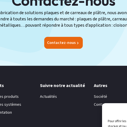
Contactez-nous
fabrication de solutions plaques et de carreaux de plâtre, nous av
re à toutes les demandes du marché : plaques de plâtre, carreaux 
métalliques…pouvant répondre à tous types d’application : cloison
Contactez-nous
ts
Suivre notre actualité
Autres
es produits
Actualités
Société
hes systèmes
Contacts
tation
Pour offrir le
stocker et/ou