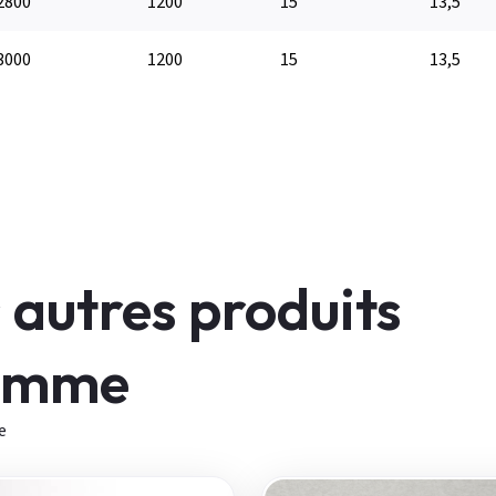
2800
1200
15
13,5
3000
1200
15
13,5
 autres produits
gamme
e