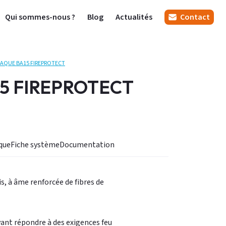
Qui sommes-nous ?
Blog
Actualités
Contact
LAQUE BA15 FIREPROTECT
5 FIREPROTECT
nique
Fiche système
Documentation
s, à âme renforcée de fibres de
ant répondre à des exigences feu