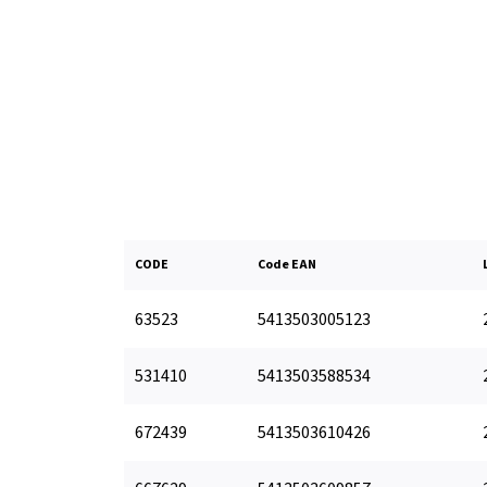
CODE
Code EAN
63523
5413503005123
531410
5413503588534
672439
5413503610426