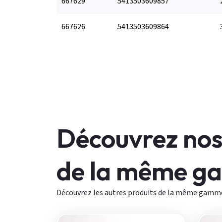
667629
5413503609857
667626
5413503609864
Découvrez nos
de la même 
Découvrez les autres produits de la même gamm