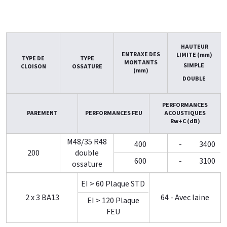
HAUTEUR
ENTRAXE DES
LIMITE (mm)
TYPE DE
TYPE
MONTANTS
SIMPLE
CLOISON
OSSATURE
(mm)
DOUBLE
PERFORMANCES
PAREMENT
PERFORMANCES FEU
ACOUSTIQUES
Rw+C (dB)
M48/35 R48
400
-
3400
200
double
600
-
3100
ossature
EI > 60 Plaque STD
2 x 3 BA13
64 - Avec laine
EI > 120 Plaque
FEU