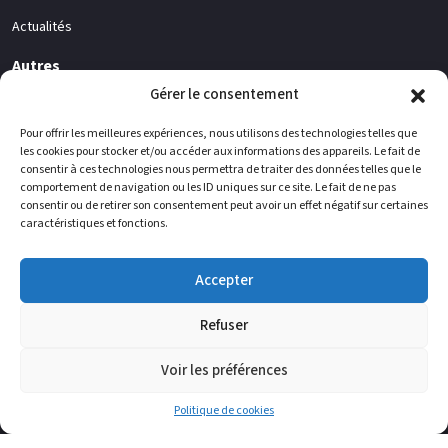
Actualités
Autres
Gérer le consentement
Société
Contacts
Pour offrir les meilleures expériences, nous utilisons des technologies telles que
les cookies pour stocker et/ou accéder aux informations des appareils. Le fait de
consentir à ces technologies nous permettra de traiter des données telles que le
Vous pouvez nous trouver
comportement de navigation ou les ID uniques sur ce site. Le fait de ne pas
consentir ou de retirer son consentement peut avoir un effet négatif sur certaines
WIELSBEKE
BELGIPS
caractéristiques et fonctions.
Usine de production de carreaux de
Usine de production de plaques de
plâtre - Ooigemstraat 12 - 8710
plâtre - Vaarstraat 60 - 8710
WIELSBEKE (Belgique)
WIELSBEKE (Belgique)
Accepter
ENGIS
LESQUIN
Refuser
Usine de production de poudres -
Bureau administratif - 1 rue des
Parc Industriel 1 - 4480 ENGIS
Bouleaux - 59810 LESQUIN (France)
(Belgique)
Voir les préférences
Politique de cookies
Copyright 2025