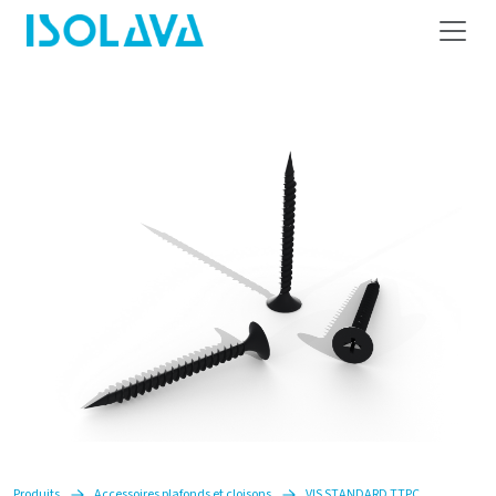
Produits
Accessoires plafonds et cloisons
VIS STANDARD TTPC