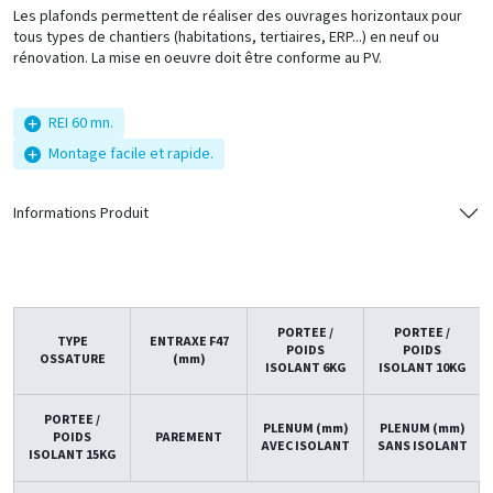
Les plafonds permettent de réaliser des ouvrages horizontaux pour
tous types de chantiers (habitations, tertiaires, ERP...) en neuf ou
rénovation. La mise en oeuvre doit être conforme au PV.
REI 60 mn.
Montage facile et rapide.
Informations Produit
PORTEE /
PORTEE /
TYPE
ENTRAXE F47
POIDS
POIDS
OSSATURE
(mm)
ISOLANT 6KG
ISOLANT 10KG
PORTEE /
PLENUM (mm)
PLENUM (mm)
POIDS
PAREMENT
AVEC ISOLANT
SANS ISOLANT
ISOLANT 15KG