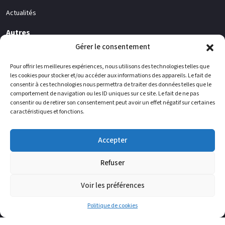
Actualités
Autres
Gérer le consentement
Société
Contacts
Pour offrir les meilleures expériences, nous utilisons des technologies telles que
les cookies pour stocker et/ou accéder aux informations des appareils. Le fait de
consentir à ces technologies nous permettra de traiter des données telles que le
Vous pouvez nous trouver
comportement de navigation ou les ID uniques sur ce site. Le fait de ne pas
consentir ou de retirer son consentement peut avoir un effet négatif sur certaines
WIELSBEKE
BELGIPS
caractéristiques et fonctions.
Usine de production de carreaux de
Usine de production de plaques de
plâtre - Ooigemstraat 12 - 8710
plâtre - Vaarstraat 60 - 8710
WIELSBEKE (Belgique)
WIELSBEKE (Belgique)
Accepter
ENGIS
LESQUIN
Refuser
Usine de production de poudres -
Bureau administratif - 1 rue des
Parc Industriel 1 - 4480 ENGIS
Bouleaux - 59810 LESQUIN (France)
(Belgique)
Voir les préférences
Politique de cookies
Copyright 2025