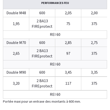
PERFORMANCES FEU
Double M48
600
2,05
2,00
2 BA13
1,95
75
375
FIREprotect
REI 60
Double M70
600
2,85
2,75
2 BA13
2,65
97
375
FIREprotect
REI 60
Double M90
600
3,45
3,35
2 BA13
3,20
117
375
FIREprotect
REI 60
Portée maxi pour un entraxe des montants à 600 mm.