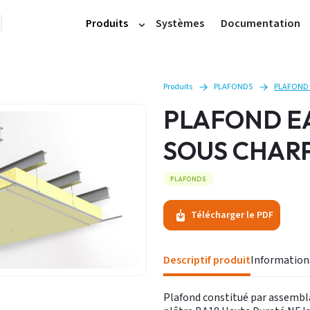
Produits
Systèmes
Documentation
Plaques et cloisons
Doublages
Produits
PLAFONDS
PLAFOND 
Profilés métalliques
PLAFOND EA
Accessoires plafonds et cloisons
SOUS CHAR
Produits de finition
Plâtres
PLAFONDS
Carreaux
Accessoires carreaux
Télécharger le PDF
Plafonds démontables
Autres produits
Descriptif produit
Plafond constitué par assembl