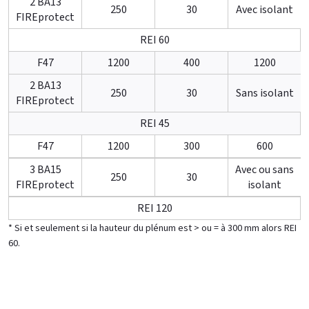
2 BA13
250
30
Avec isolant
FIREprotect
REI 60
F47
1200
400
1200
2 BA13
250
30
Sans isolant
FIREprotect
REI 45
F47
1200
300
600
3 BA15
Avec ou sans
250
30
FIREprotect
isolant
REI 120
* Si et seulement si la hauteur du plénum est > ou = à 300 mm alors REI
60.