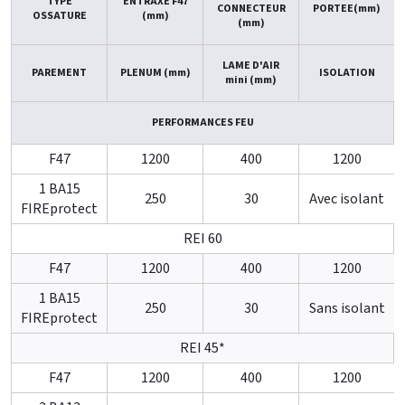
TYPE
ENTRAXE F47
CONNECTEUR
PORTEE(mm)
OSSATURE
(mm)
(mm)
LAME D'AIR
PAREMENT
PLENUM (mm)
ISOLATION
mini (mm)
PERFORMANCES FEU
F47
1200
400
1200
1 BA15
250
30
Avec isolant
FIREprotect
REI 60
F47
1200
400
1200
1 BA15
250
30
Sans isolant
FIREprotect
REI 45*
F47
1200
400
1200