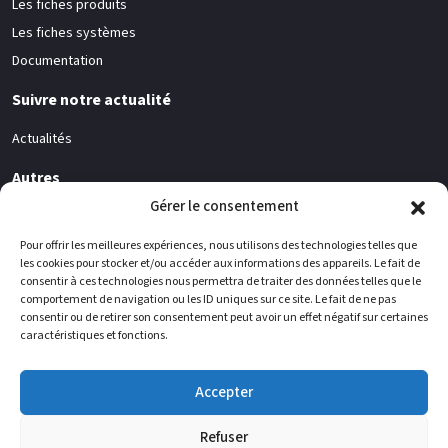
Les fiches produits
Les fiches systèmes
Documentation
Suivre notre actualité
Actualités
Autres
Gérer le consentement
Société
Contacts
Pour offrir les meilleures expériences, nous utilisons des technologies telles que
les cookies pour stocker et/ou accéder aux informations des appareils. Le fait de
consentir à ces technologies nous permettra de traiter des données telles que le
Vous pouvez nous trouver
comportement de navigation ou les ID uniques sur ce site. Le fait de ne pas
consentir ou de retirer son consentement peut avoir un effet négatif sur certaines
WIELSBEKE
BELGIPS
caractéristiques et fonctions.
Usine de production de carreaux de
Usine de production de plaques de
plâtre - Ooigemstraat 12 - 8710
plâtre - Vaarstraat 60 - 8710
WIELSBEKE (Belgique)
WIELSBEKE (Belgique)
Accepter
ENGIS
LESQUIN
Refuser
Usine de production de poudres -
Bureau administratif - 1 rue des