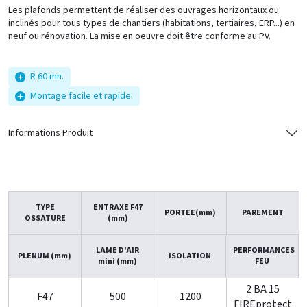
Les plafonds permettent de réaliser des ouvrages horizontaux ou
inclinés pour tous types de chantiers (habitations, tertiaires, ERP...) en
neuf ou rénovation. La mise en oeuvre doit être conforme au PV.
R 60 mn.
Montage facile et rapide.
Informations Produit
TYPE
ENTRAXE F47
PORTEE(mm)
PAREMENT
OSSATURE
(mm)
LAME D'AIR
PERFORMANCES
PLENUM (mm)
ISOLATION
mini (mm)
FEU
2 BA 15
F47
500
1200
FIREprotect