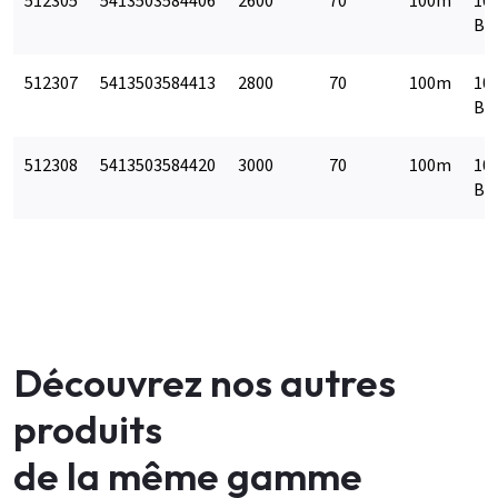
512305
5413503584406
2600
70
100m
10 
BO
512307
5413503584413
2800
70
100m
10 
BO
512308
5413503584420
3000
70
100m
10 
BO
Découvrez nos autres
produits
de la même gamme