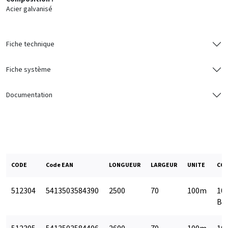
Acier galvanisé
Fiche technique
Fiche système
Documentation
CODE
Code EAN
LONGUEUR
LARGEUR
UNITE
CON
512304
5413503584390
2500
70
100m
10 
BO