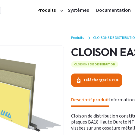
Produits
Systèmes
Documentation
Plaques et cloisons
Doublages
Produits
CLOISONS DE DISTRIBUTI
Profilés métalliques
CLOISON EA
Accessoires plafonds et cloisons
Produits de finition
CLOISONS DE DISTRIBUTION
Plâtres
Télécharger le PDF
Carreaux
Accessoires carreaux
Descriptif produit
Plafonds démontables
Autres produits
Cloison de distribution consti
plaques BA18 Haute Dureté NF 
vissées sur une ossature métal