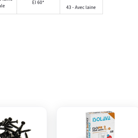
EI 60*
ale
43 - Avec laine