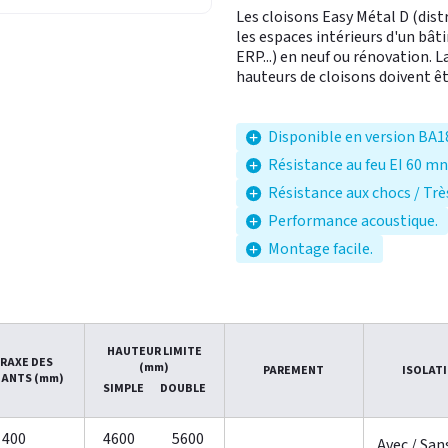
Les cloisons Easy Métal D (dis
les espaces intérieurs d'un bât
ERP...) en neuf ou rénovation. L
hauteurs de cloisons doivent ê
Disponible en version BA
Résistance au feu EI 60 mn
Résistance aux chocs / Trè
Performance acoustique.
Montage facile.
HAUTEUR LIMITE
RAXE DES
(mm)
PAREMENT
ISOLAT
ANTS (mm)
SIMPLE
DOUBLE
400
4600
5600
Avec / San