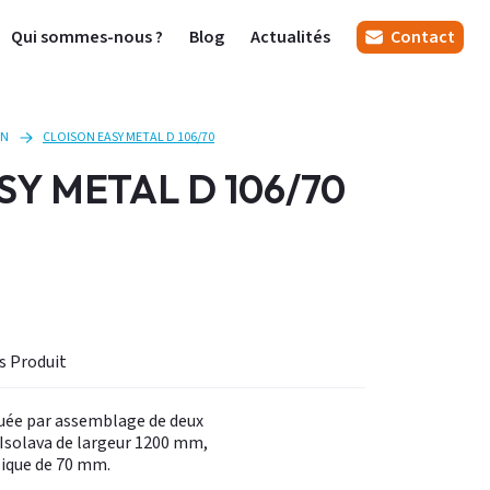
Qui sommes-nous ?
Blog
Actualités
Contact
ON
CLOISON EASY METAL D 106/70
SY METAL D 106/70
Informations Produit
tuée par assemblage de deux
Isolava de largeur 1200 mm,
lique de 70 mm.