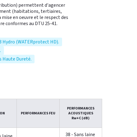
tribution) permettent d'agencer
iment (habitations, tertiaires,
a mise en oeuvre et le respect des
tre conformes au DTU 25-41.
18 Hydro (WATERprotect HD).
.
s Haute Dureté.
PERFORMANCES
ION
PERFORMANCES FEU
ACOUSTIQUES
Rw+C (dB)
38 - Sans laine
s laine