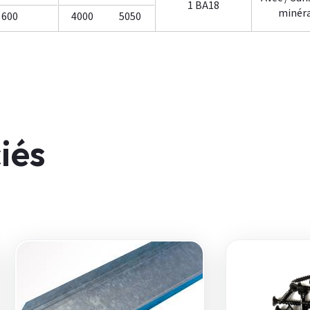
1 BA18
minér
600
4000
5050
iés