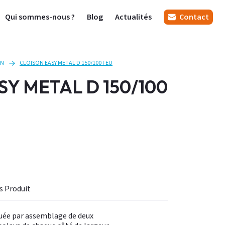
Qui sommes-nous ?
Blog
Actualités
Contact
ON
CLOISON EASY METAL D 150/100 FEU
SY METAL D 150/100
Informations Produit
tuée par assemblage de deux