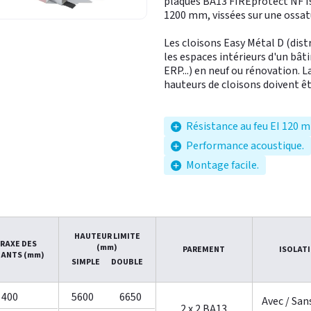
plaques BA13 FIREprotect NF Is
1200 mm, vissées sur une ossa
Les cloisons Easy Métal D (dis
les espaces intérieurs d'un bât
ERP...) en neuf ou rénovation. L
hauteurs de cloisons doivent ê
Résistance au feu EI 120 m
Performance acoustique.
Montage facile.
HAUTEUR LIMITE
RAXE DES
(mm)
PAREMENT
ISOLAT
ANTS (mm)
SIMPLE
DOUBLE
400
5600
6650
Avec / San
2 x 2 BA13