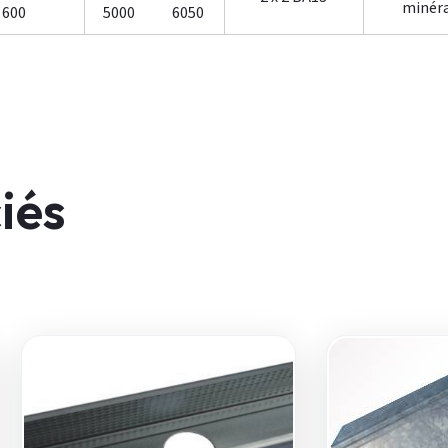
minér
600
5000
6050
iés