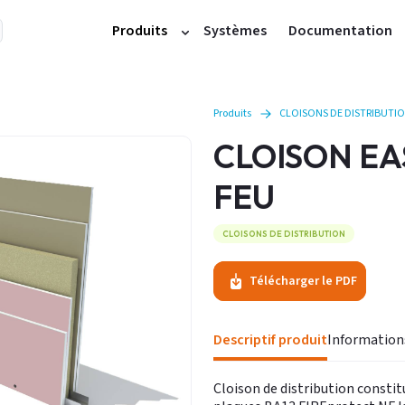
Produits
Systèmes
Documentation
Plaques et cloisons
Doublages
Produits
CLOISONS DE DISTRIBUTI
Profilés métalliques
CLOISON EA
Accessoires plafonds et cloisons
FEU
Produits de finition
Plâtres
CLOISONS DE DISTRIBUTION
Carreaux
Accessoires carreaux
Télécharger le PDF
Plafonds démontables
Autres produits
Descriptif produit
Cloison de distribution consti