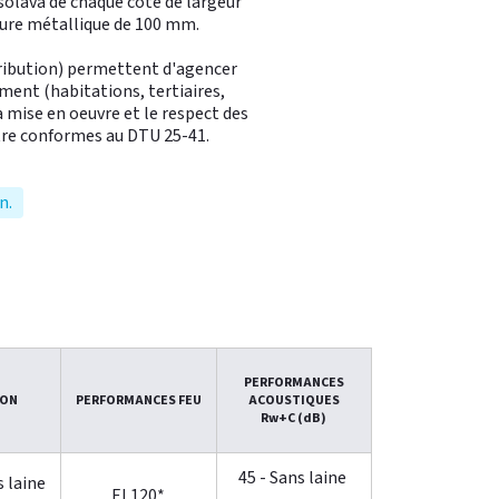
olava de chaque côté de largeur
ture métallique de 100 mm.
tribution) permettent d'agencer
iment (habitations, tertiaires,
a mise en oeuvre et le respect des
tre conformes au DTU 25-41.
n.
PERFORMANCES
ION
PERFORMANCES FEU
ACOUSTIQUES
Rw+C (dB)
45 - Sans laine
s laine
EI 120*