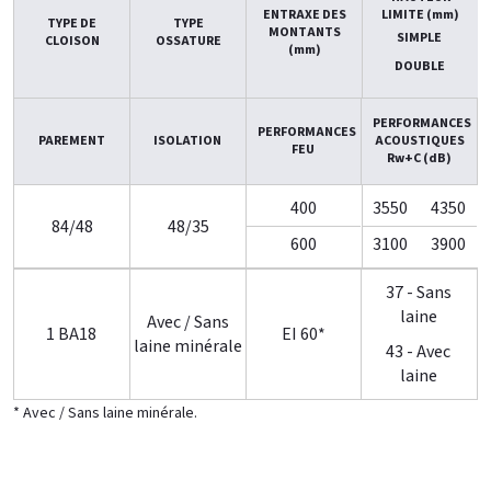
ENTRAXE DES
LIMITE (mm)
TYPE DE
TYPE
MONTANTS
SIMPLE
CLOISON
OSSATURE
(mm)
DOUBLE
PERFORMANCES
PERFORMANCES
PAREMENT
ISOLATION
ACOUSTIQUES
FEU
Rw+C (dB)
400
3550
4350
84/48
48/35
600
3100
3900
37 - Sans
laine
Avec / Sans
1 BA18
EI 60*
laine minérale
43 - Avec
laine
* Avec / Sans laine minérale.