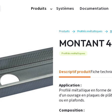
Produits
Systèmes
Documentation
Plaques et cloisons
Doublages
Produits
Profilés métalliques
M
Profilés métalliques
MONTANT 4
Accessoires plafonds et cloisons
Produits de finition
Profilés métalliques
Plâtres
Carreaux
Descriptif produit
Fiche tech
Accessoires carreaux
Plafonds démontables
Application :
Profilé métallique en forme de 
Autres produits
d'un ouvrage en plaques de plât
ou en plafonds.
Composition :