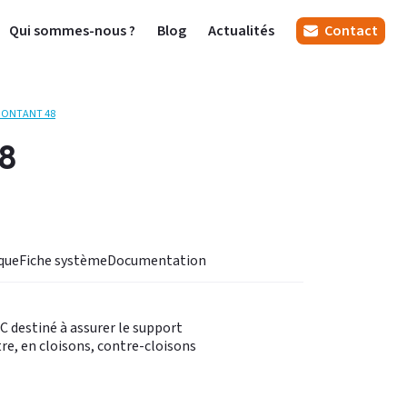
Qui sommes-nous ?
Blog
Actualités
Contact
ONTANT 48
8
nique
Fiche système
Documentation
C destiné à assurer le support
re, en cloisons, contre-cloisons