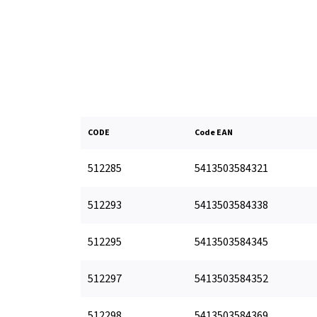
CODE
Code EAN
512285
5413503584321
512293
5413503584338
512295
5413503584345
512297
5413503584352
512298
5413503584369