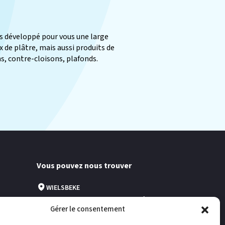
ons développé pour vous une large
de plâtre, mais aussi produits de
s, contre-cloisons, plafonds.
Vous pouvez nous trouver
WIELSBEKE
Usine de production de carreaux de plâtre -
Ooigemstraat 12 - 8710 WIELSBEKE (Belgique)
Gérer le consentement